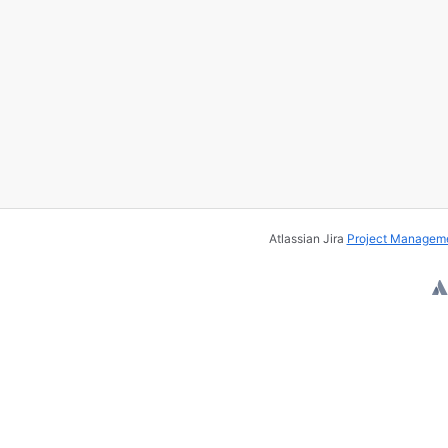
es
mit
Strg/Befehl +
Pfeiltasten
.
Atlassian Jira
Project Manageme